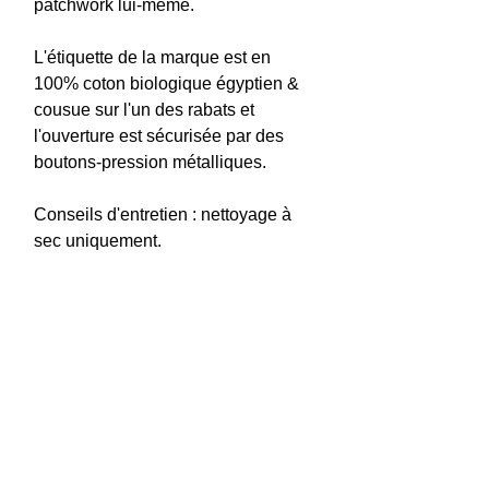
patchwork lui-même.
L'étiquette de la marque est en
100% coton biologique égyptien &
cousue sur l'un des rabats et
l'ouverture est sécurisée par des
boutons-pression métalliques.
Conseils d'entretien : nettoyage à
sec uniquement.
Caractéristiques principales
Jean surcyclé et sourcé, conception
Echanges / Retours
et confection dans mon atelier basé
à Bruxelles, en Belgique.
Il est très important pour moi que
Temps d'expédition
Article à empreinte carbone
vous soyez satisfait de votre achat.
attrayante.
Cette référence est prête à être
Dimensions de la housse de
Si pour une raison quelconque vous