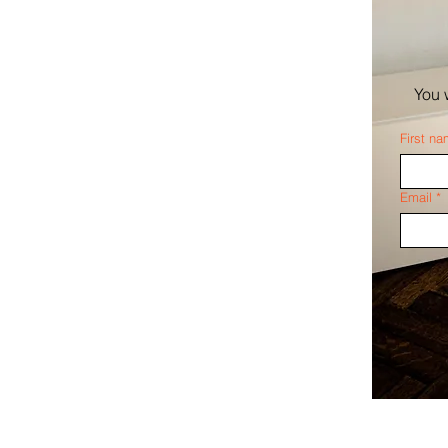
You 
First n
Email
*