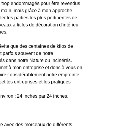
ns trop endommagés pour être revendus
seront déduits de 
 main, mais grâce à mon approche
frais de douane se 
er les parties les plus pertinentes de
retournés, ils sero
aux articles de décoration d'intérieur
remboursement/éc
ues.
Contactez me pour 
évite que des centaines de kilos de
amarande@amaran
 parfois souvent de notre
és dans notre Nature ou incinérés.
met à mon entreprise et donc à vous en
ire considérablement notre empreinte
etites entreprises et les pratiques
nviron : 24 inches par 24 inches.
ite avec des morceaux de différents