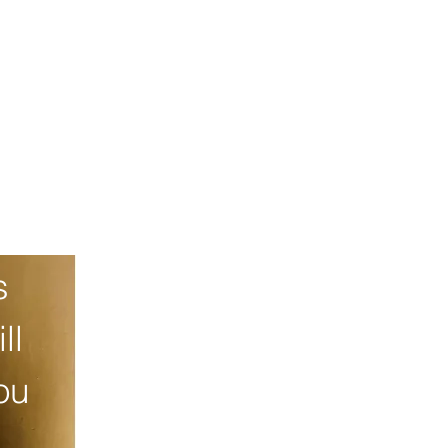
 
l 
u 