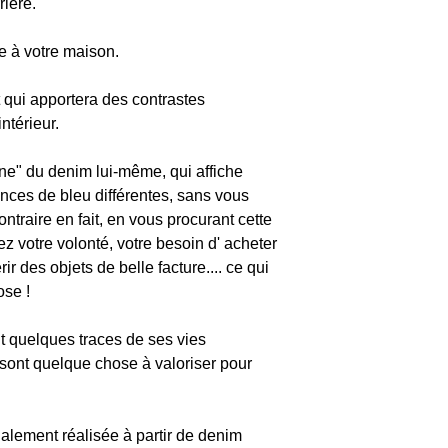
rière.
COUSSIN NON IN
échange et/ou remb
avec un numéro de 
d'expédition vous 
voyage de cette su
e à votre maison.
Conseils d' entreti
uniquement.
Malheureusement, 
qui apportera des contrastes
retours sur les arti
ntérieur.
mesure, les cartes-
modifiés sur deman
ine" du denim lui-même, qui affiche
remboursables et n
ances de bleu différentes, sans vous
contraire en fait, en vous procurant cette
Pour être éligible à
ez votre volonté, votre besoin d' acheter
dans le même état 
r des objets de belle facture.... ce qui
ou non utilisé, ave
ose !
emballage d'origin
Un remboursement 
 quelques traces de ses vies
que j'aurai reçu l' 
 sont quelque chose à valoriser pour
Les frais d'expédit
remboursables. Si 
alement réalisée à partir de denim
avec une offre "livr