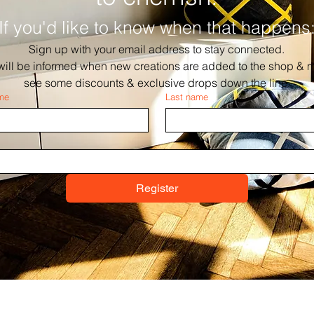
If you'd like to know when that happens
Sign up with your email address to stay connected.
will be informed when new creations are added to the shop & m
see some discounts & exclusive drops down the line.
ame
Last name
Register