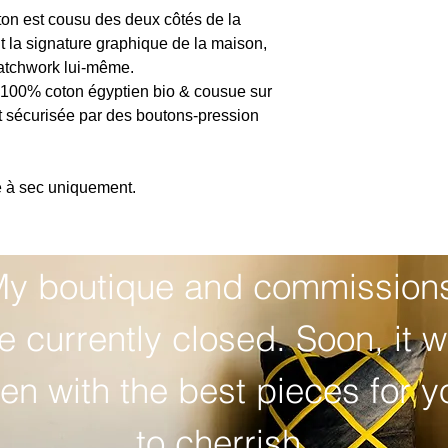
on est cousu des deux côtés de la
 la signature graphique de la maison,
atchwork lui-même.
n 100% coton égyptien bio & cousue sur
est sécurisée par des boutons-pression
ge à sec uniquement.
y boutique and commissions
e currently closed. Soon, it wil
en with the best pieces for yo
to cherrish.