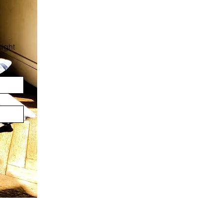
:
ight 