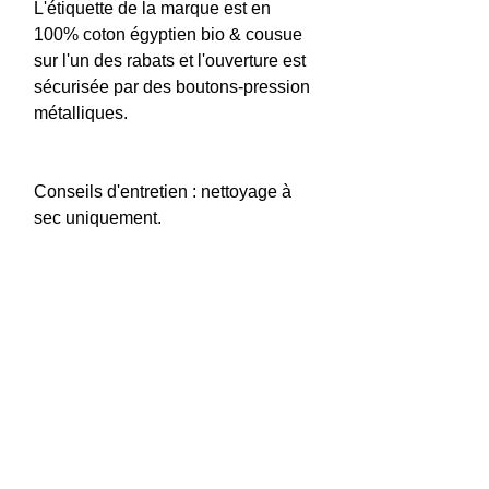
L'étiquette de la marque est en
100% coton égyptien bio & cousue
sur l'un des rabats et l'ouverture est
sécurisée par des boutons-pression
métalliques.
Conseils d'entretien : nettoyage à
sec uniquement.
Caractéristiques principales
Denim sourcé et recyclé, conception
Echanges / Retours
et confection dans mon atelier basé
à Bruxelles, en Belgique.
Il est très important pour moi que
Temps d'expédition
Article à empreinte carbone
vous soyez satisfait de votre achat.
attrayante.
Si pour une raison quelconque vous
Cette référence est prête à être
Dimensions de la housse de
n'êtes pas satisfait, veuillez me
expédiée. Mais une fois votre
coussin : 60 cm x 60 cm ou 24